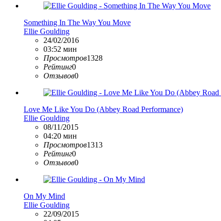
Something In The Way You Move
Ellie Goulding
24/02/2016
03:52 мин
Просмотров
1328
Рейтинг
0
Отзывов
0
Love Me Like You Do (Abbey Road Performance)
Ellie Goulding
08/11/2015
04:20 мин
Просмотров
1313
Рейтинг
0
Отзывов
0
On My Mind
Ellie Goulding
22/09/2015