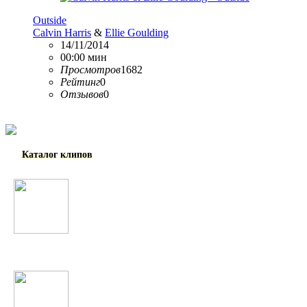
Outside
Calvin Harris
&
Ellie Goulding
14/11/2014
00:00 мин
Просмотров
1682
Рейтинг
0
Отзывов
0
Каталог клипов
Таджикские