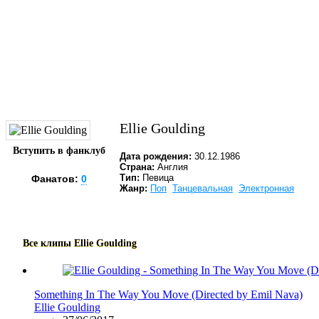
Ellie Goulding
Вступить в фанклуб
Дата рождения:
30.12.1986
Страна:
Англия
Тип:
Певица
Фанатов:
0
Жанр:
Поп
Танцевальная
Электронная
Все клипы
Ellie Goulding
Something In The Way You Move (Directed by Emil Nava)
Ellie Goulding