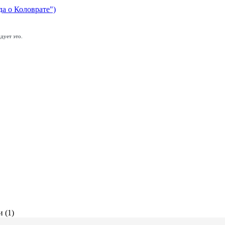
да о Коловрате")
дует это.
 (1)