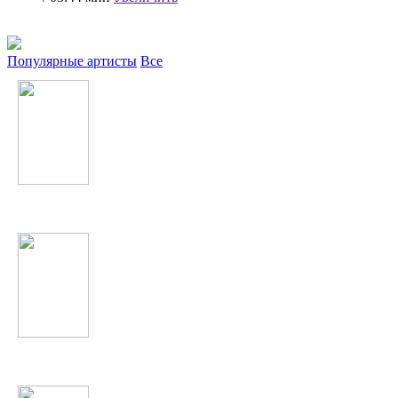
Популярные артисты
Все
Shahram Solati
Хабиба Давлатова