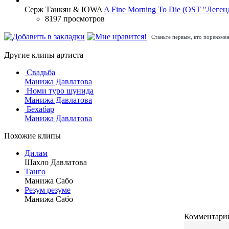
Серж Танкян & IOWA
A Fine Morning To Die (OST "Леген
8197 просмотров
Станьте первым, кто порекомен
Другие клипы артиста
Свадьба
Манижа Давлатова
Номи туро шунида
Манижа Давлатова
Бехабар
Манижа Давлатова
Похожие клипы
Дилам
Шахло Давлатова
Танго
Манижа Сабо
Резум резуме
Манижа Сабо
Комментарии