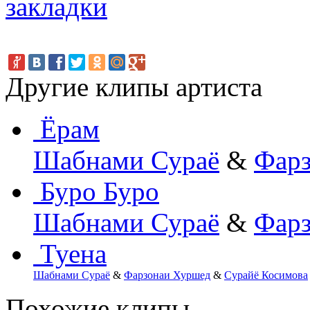
Другие клипы артиста
Ёрам
Шабнами Сураё
&
Фарз
Буро Буро
Шабнами Сураё
&
Фарз
Туена
Шабнами Сураё
&
Фарзонаи Хуршед
&
Сурайё Косимова
Похожие клипы