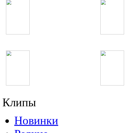
Джурабек Муродов
Зарнигори Зар
Katy Perry
Егор Крид
Клипы
Новинки