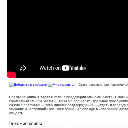
Станьте первым, кто порекоменду
Премьера клипа "Старая Школа" в преддверии альбома "Баста / Смоки М
совместный альбом Басты и Смоки Мо прошёл контрольное прослушиван
сингла с пластинки — тому лишнее подтверждение, — ждать и вправду 
звучание и настоящий East Coast времён golden age в исполнении дуэта
ожидать
Похожие клипы