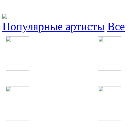
Популярные артисты
Все
Юрий Шатунов
Robin Thicke
Adele
Валерия