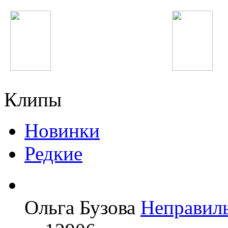
Полина Гагарина
Фариштаи Фурайдо
Клипы
Новинки
Редкие
Ольга Бузова
Неправил