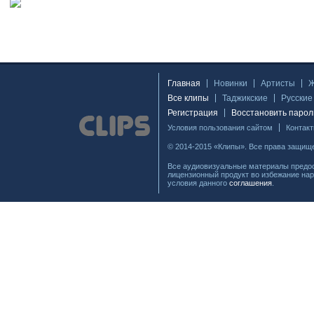
Главная
Новинки
Артисты
Все клипы
Таджикские
Русские
Регистрация
Восстановить парол
Условия пользования сайтом
Контак
© 2014-2015 «Клипы». Все права защищ
Все аудиовизуальные материалы предос
лицензионный продукт во избежание нар
условия данного
соглашения
.