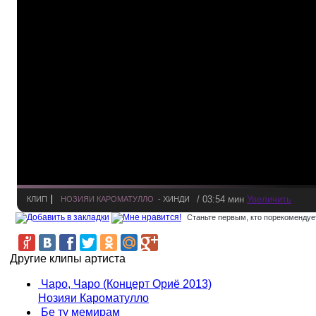
/ 03:54 мин
Увеличить
КЛИП
НОЗИЯИ КАРОМАТУЛЛО
- ХИНДИ
Станьте первым, кто порекомендует
Другие клипы артиста
Чаро, Чаро (Концерт Ориё 2013)
Нозияи Кароматулло
Бе ту мемирам