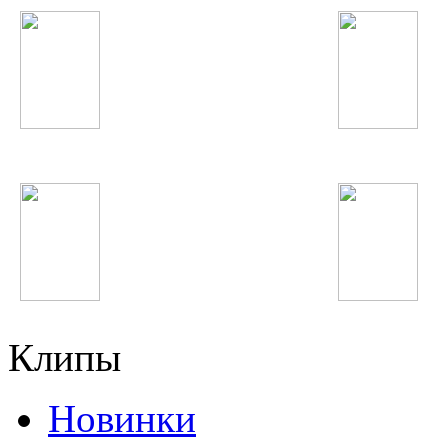
Тахмина Ниязова
Зулайхо Махмадшо
Шабнами Сураё
One Direction
Клипы
Новинки