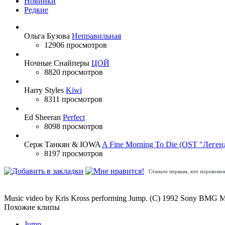
Новинки
Редкие
Ольга Бузова
Неправильная
12906 просмотров
Ночные Снайперы
ЦОЙ
8820 просмотров
Harry Styles
Kiwi
8311 просмотров
Ed Sheeran
Perfect
8098 просмотров
Серж Танкян & IOWA
A Fine Morning To Die (OST "Леген
8197 просмотров
Станьте первым, кто порекомен
Music video by Kris Kross performing Jump. (C) 1992 Sony BMG M
Похожие клипы
Jump