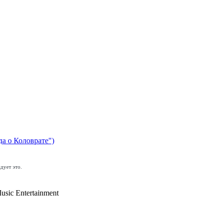
да о Коловрате")
дует это.
usic Entertainment