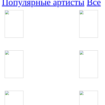
Популярные артисты
Все
Фариштаи Фурайдон
Indila
Iggy Azalea
Парвиз Назаров