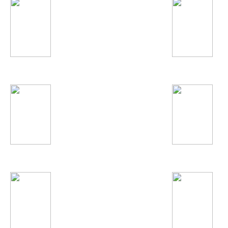
The Black Eyed Peas
Miley Cyrus
Gokhan Tepe
Sami Yusuf