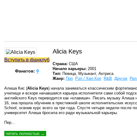
Alicia Keys
Вступить в фанклуб
Страна:
США
Начало карьеры:
2001
Фанатов:
0
Тип:
Певица, Музыкант, Актриса
Жанр:
Поп
Рэп / Хип-Хоп
R&B
Другое
Рел
Алиша Кис (
Alicia Keys
) начала заниматься классическим фортепиано
училище и вскоре начавшаяся карьера исполнителя сами собой подск
английского Keys переводится как «клавиши». Писать музыку Алиша н
16, она прошла обучение в престижной школе исполнительских искусств
School, освоив курс всего за три года. Спустя четыре недели после 
университет Алиша бросила его ради музыкальной карьеры.
Пер...
читать полностью →