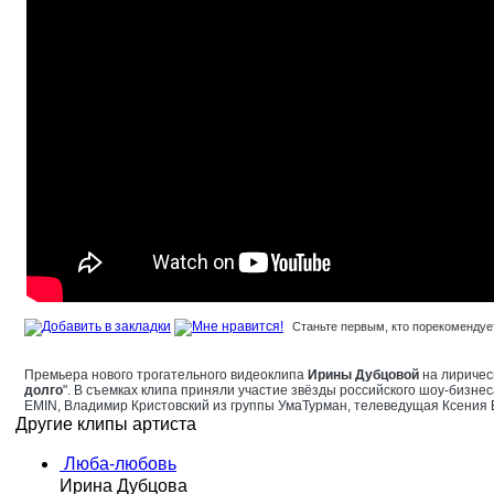
Станьте первым, кто порекомендует
Премьера нового трогательного видеоклипа
Ирины Дубцовой
на лиричес
долго
". В съемках клипа приняли участие звёзды российского шоу-бизнес
EMIN, Владимир Кристовский из группы УмаТурман, телеведущая Ксения 
Другие клипы артиста
Люба-любовь
Ирина Дубцова