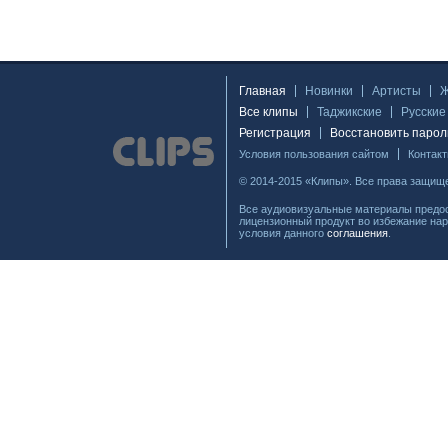
Главная
Новинки
Артисты
Все клипы
Таджикские
Русские
Регистрация
Восстановить парол
Условия пользования сайтом
Контак
© 2014-2015 «Клипы». Все права защищ
Все аудиовизуальные материалы предос
лицензионный продукт во избежание нар
условия данного
соглашения
.