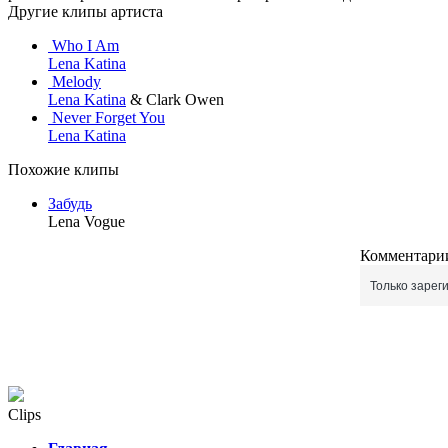
Другие клипы артиста
Who I Am
Lena Katina
Melody
Lena Katina
& Clark Owen
Never Forget You
Lena Katina
Похожие клипы
Забудь
Lena Vogue
Комментарии
Только зарег
Clips