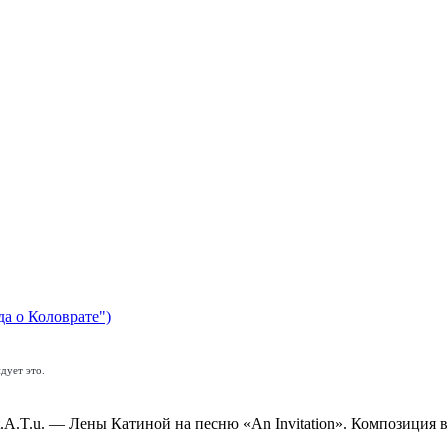
да о Коловрате")
дует это.
A.T.u. — Лены Катиной на песню «An Invitation». Композиция 