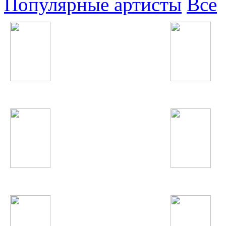
Популярные артисты
Все
Miley Cyrus
Гулизори Рохат
Anastacia
Shahzoda