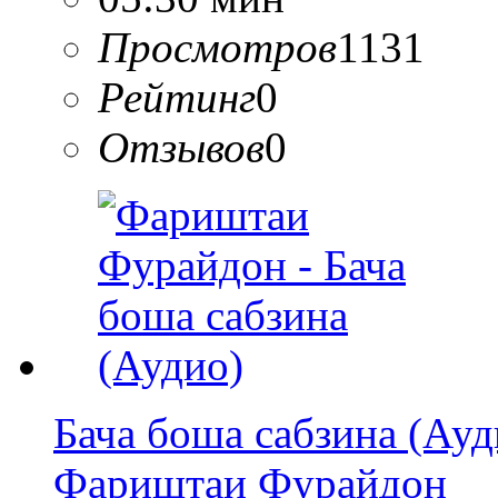
Просмотров
1131
Рейтинг
0
Отзывов
0
Бача боша сабзина (Ауд
Фариштаи Фурайдон