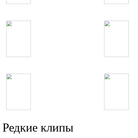
Ситораи Кароматулло
Adele
Linkin Park
Sak Noel
Bad Balance
Зарнигори Зар
Редкие клипы