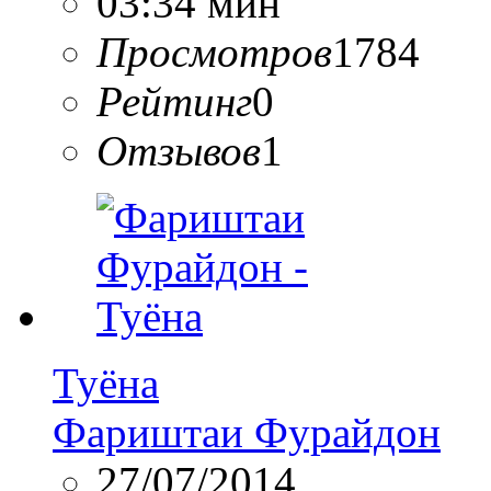
03:34 мин
Просмотров
1784
Рейтинг
0
Отзывов
1
Туёна
Фариштаи Фурайдон
27/07/2014