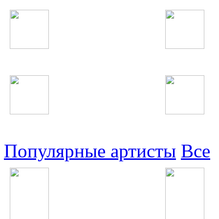
Таджикские
Русские
Узбекские
Восточные
Популярные артисты
Все