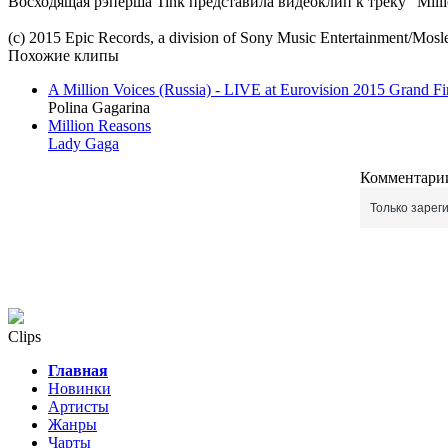
Восходящая рэперша Tink представила видеоклип к треку "Mill
(c) 2015 Epic Records, a division of Sony Music Entertainment/Mos
Похожие клипы
A Million Voices (Russia) - LIVE at Eurovision 2015 Grand Fi
Polina Gagarina
Million Reasons
Lady Gaga
Комментарии
Только зарег
Clips
Главная
Новинки
Артисты
Жанры
Чарты