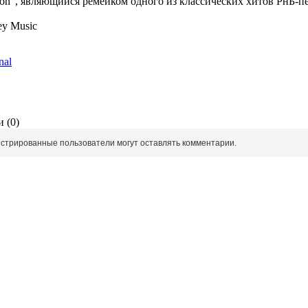
ion", являющийся ремейком одного из классических хитов РнБ-п
ley Music
nal
 (0)
истрированные пользователи могут оставлять комментарии.