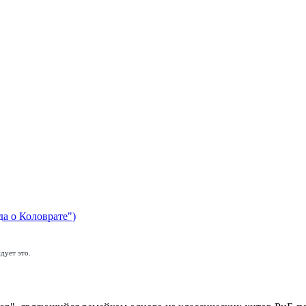
да о Коловрате")
дует это.