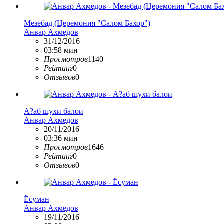
Мезебад (Церемония "Салом Бахор")
Анвар Ахмедов
31/12/2016
03:58 мин
Просмотров
1140
Рейтинг
0
Отзывов
0
А?аб шухи балои
Анвар Ахмедов
20/11/2016
03:36 мин
Просмотров
1646
Рейтинг
0
Отзывов
0
Ёсуман
Анвар Ахмедов
19/11/2016