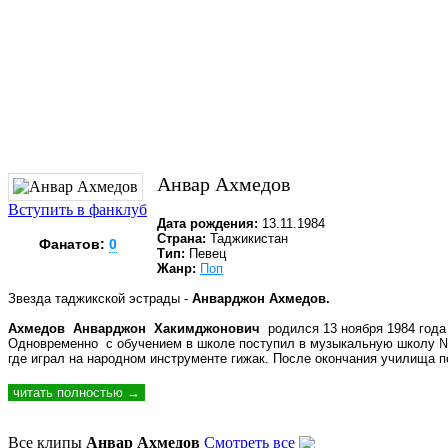
Анвар Ахмедов
Вступить в фанклуб
Дата рождения:
13.11.1984
Страна:
Таджикистан
Фанатов:
0
Тип:
Певец
Жанр:
Поп
Звезда таджикской эстрады -
Анварджон Ахмедов.
Ахмедов Анварджон Хакимджонович
родился 13 ноября 1984 года
Одновременно с обучением в школе поступил в музыкальную школу № 
где играл на народном инструменте гижак. После окончания училища по
читать полностью →
Все клипы
Анвар Ахмедов
Смотреть все