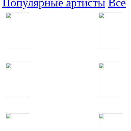
Популярные артисты
Все
Хабиб Хакимов
Фаридуни Хуршед
Avicii
Erika Jayne