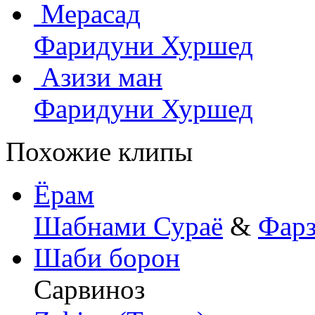
Мерасад
Фаридуни Хуршед
Азизи ман
Фаридуни Хуршед
Похожие клипы
Ёрам
Шабнами Сураё
&
Фарз
Шаби борон
Cарвиноз