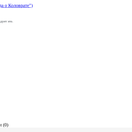
да о Коловрате")
дует это.
 (0)