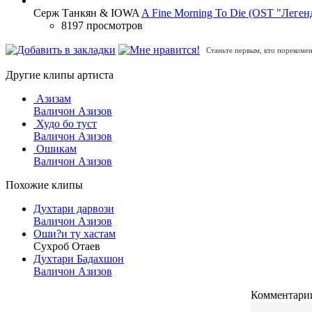
Серж Танкян & IOWA
A Fine Morning To Die (OST "Леген
8197 просмотров
Станьте первым, кто порекомен
Другие клипы артиста
Азизам
Валичон Азизов
Худо бо туст
Валичон Азизов
Ошикам
Валичон Азизов
Похожие клипы
Духтари дарвози
Валичон Азизов
Оши?и ту хастам
Сухроб Отаев
Духтари Бадахшон
Валичон Азизов
Комментарии