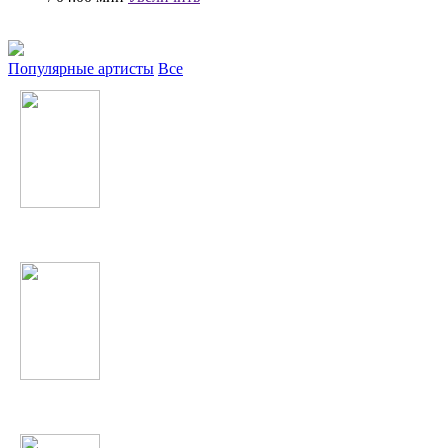
Популярные артисты
Все
Серебро
МакSим