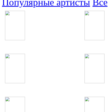
Популярные артисты
Все
David Guetta
Ёлка
Анна Семенович
Наимчони Сайдали