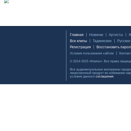
Главная
Новинки
Артисты
Все клипы
Таджикские
Русские
Регистрация
Восстановить парол
Условия пользования сайтом
Контак
© 2014-2015 «Клипы». Все права защищ
Все аудиовизуальные материалы предос
лицензионный продукт во избежание нар
условия данного
соглашения
.