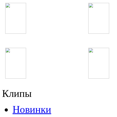
Taylor Swift
Robin Thicke
Madonna
Бахроми Гафури
Клипы
Новинки