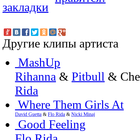
Другие клипы артиста
MashUp
Rihanna
&
Pitbull
& Che
Rida
Where Them Girls At
David Guetta
&
Flo Rida
&
Nicki Minaj
Good Feeling
Flo Rida