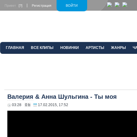
Привет
[?]
Регистрация
ВОЙТИ
ГЛАВНАЯ
ВСЕ КЛИПЫ
НОВИНКИ
АРТИСТЫ
ЖАНРЫ
Ч
Валерия
& Анна Шульгина - Ты моя
03:28
0 b
17.02.2015, 17:52