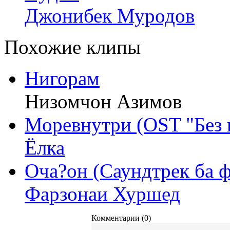
Джонибек Муродов
Похожие клипы
Нигорам
Низомчон Азимов
Моревнутри (OST "Без 
Ёлка
Оча?он (Саундтрек ба 
Фарзонаи Хуршед
Комментарии (0)