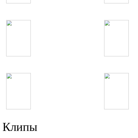
NikitA
Shahram Solati
Нервы
Виктор Цой
Бахроми Гафури
Анжелика Варум
Клипы