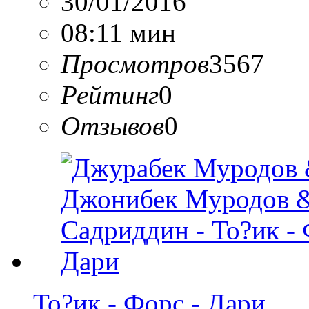
30/01/2016
08:11 мин
Просмотров
3567
Рейтинг
0
Отзывов
0
То?ик - Форс - Дари