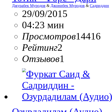
Джурабек Муродов
&
Джонибек Муродов
&
Садриддин
29/09/2015
04:23 мин
Просмотров
14416
Рейтинг
2
Отзывов
1
Озурдадилам (Аудио)