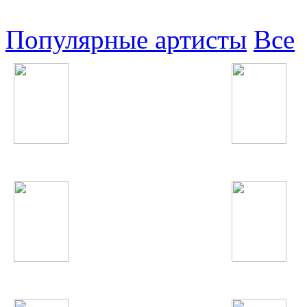
Популярные артисты
Все
Linkin Park
NikitA
Rammstein
Анисаи Азиз