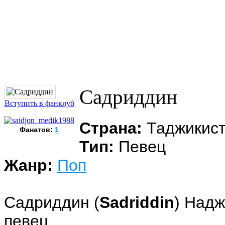
Садриддин
Вступить в фанклуб
Страна:
Таджикис
Фанатов:
1
Тип:
Певец
Жанр:
Поп
Садриддин (
Sadriddin
) Надж
певец.