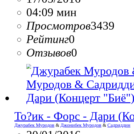
04:09 мин
Просмотров
3439
Рейтинг
0
Отзывов
0
То?ик - Форс - Дари (К
Джурабек Муродов
&
Джонибек Муродов
&
Садриддин