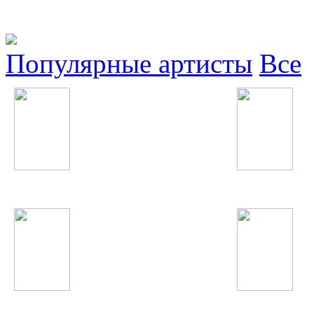
Популярные артисты
Все
Дан Балан
Bahh Tee
Денис Майданов
Суруш Холов