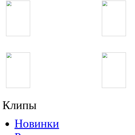
Феруза Жуманиёзова
Зулайхо Махмадшо
Суруш Холов
Хабиб Хакимов
Клипы
Новинки