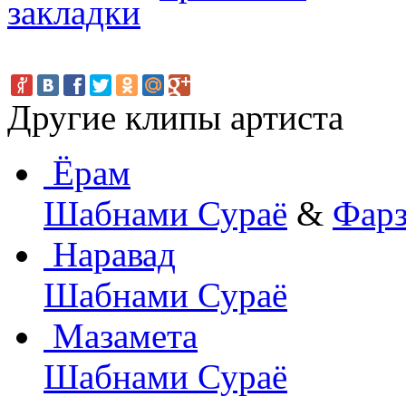
Другие клипы артиста
Ёрам
Шабнами Сураё
&
Фарз
Наравад
Шабнами Сураё
Мазамета
Шабнами Сураё