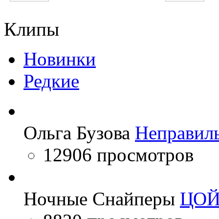
Lana Del Rey
DJ Juicy M
Клипы
Новинки
Редкие
Ольга Бузова
Неправил
12906 просмотров
Ночные Снайперы
ЦО