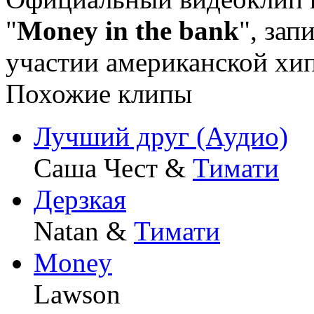
"
Money
in
the
bank
", за
участии американской хи
Похожие клипы
Лучший друг (Аудио)
Саша Чест &
Тимати
Дерзкая
Natan &
Тимати
Money
Lawson