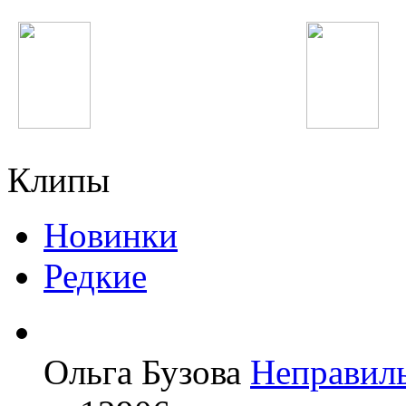
Becky G
Нигина Амонкулов
Клипы
Новинки
Редкие
Ольга Бузова
Неправил