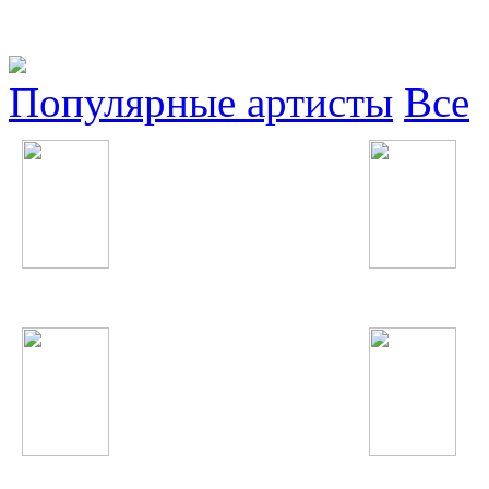
Популярные артисты
Все
Валерий Меладзе
Iggy Azalea
Linkin Park
Елена Темникова