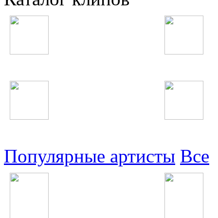
Таджикские
Русские
Узбекские
Восточные
Популярные артисты
Все