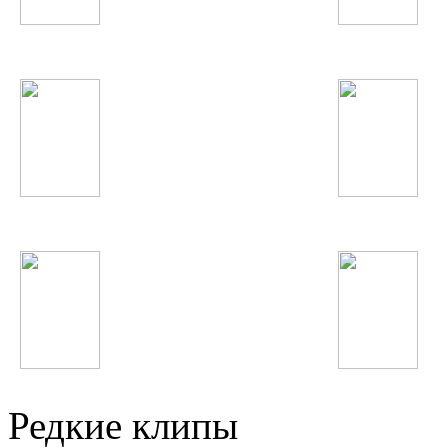
Adele
Bahh Tee
МакSим
Christina Aguilera
Макс Барских
DJ Smash
Редкие клипы