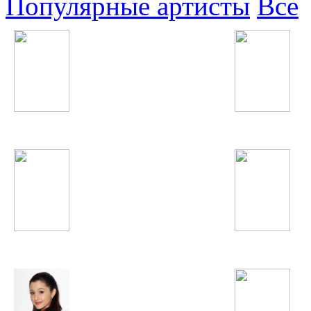
Популярные артисты
Все
Michael Jackson
гр. Вазир
Tinashe
Steve Angello