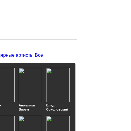
ярные артисты
Все
о
Анжелика
Влад
Варум
Соколовский