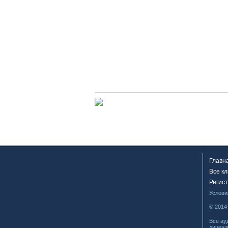
Главн
Все к
Регис
Услови
© 2014
Все ау
лиценз