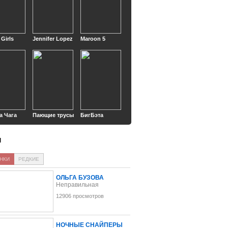
 Girls
Jennifer Lopez
Maroon 5
а Чага
Пающие трусы
БигБэта
ы
НКИ
РЕДКИЕ
ОЛЬГА БУЗОВА
Неправильная
12906 просмотров
НОЧНЫЕ СНАЙПЕРЫ