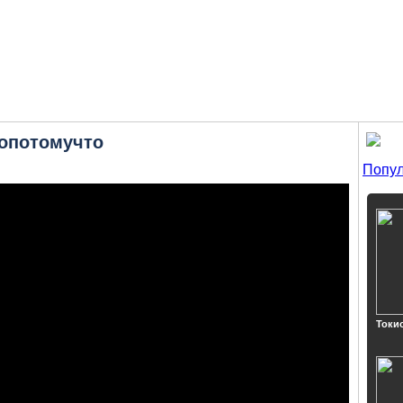
нопотомучто
Попул
Токи