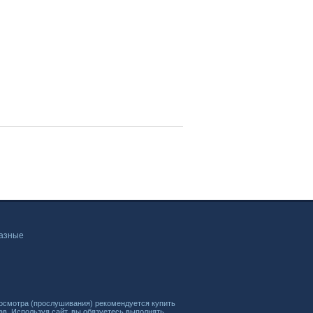
азные
осмотра (прослушивания) рекомендуется купить
в. Используя сайт, вы обязуетесь выполнять