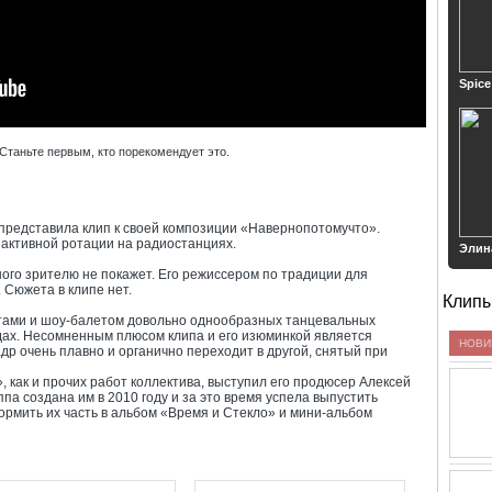
Spice
Станьте первым, кто порекомендует это.
 представила клип к своей композиции «Навернопотомучто».
 активной ротации на радиостанциях.
Элин
ного зрителю не покажет. Его режиссером по традиции для
 Сюжета в клипе нет.
Клип
тами и шоу-балетом довольно однообразных танцевальных
дах. Несомненным плюсом клипа и его изюминкой является
НОВИ
р очень плавно и органично переходит в другой, снятый при
как и прочих работ коллектива, выступил его продюсер Алексей
па создана им в 2010 году и за это время успела выпустить
ормить их часть в альбом «Время и Стекло» и мини-альбом