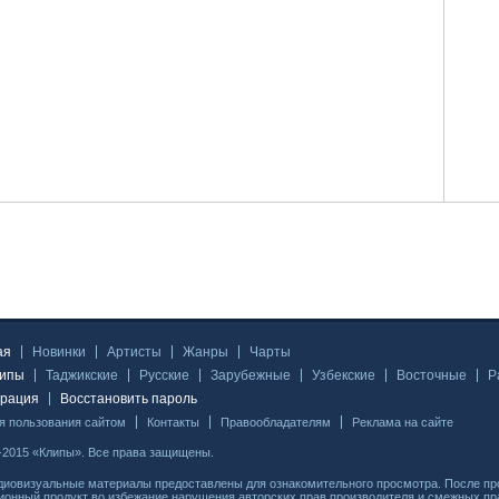
ая
Новинки
Артисты
Жанры
Чарты
липы
Таджикские
Русские
Зарубежные
Узбекские
Восточные
Р
трация
Восстановить пароль
я пользования сайтом
Контакты
Правообладателям
Реклама на сайте
-2015 «Клипы». Все права защищены.
диовизуальные материалы предоставлены для ознакомительного просмотра. После пр
ионный продукт во избежание нарушения авторских прав производителя и смежных пра