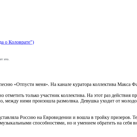
да о Коловрате")
т это.
песню «Отпусти меня». На канале куратора коллектива Макса Фа
 отметить только участник коллектива. На этот раз действия п
, между ними произошла размолвка. Девушка уходит от молодого
редставляла Россию на Евровидении и вошла в тройку призеров. 
 музыкальными способностями, но и умением обратить на себя 