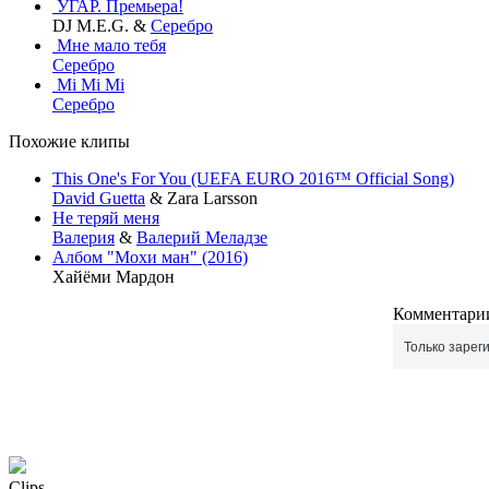
УГАР. Премьера!
DJ M.E.G. &
Серебро
Мне мало тебя
Серебро
Mi Mi Mi
Серебро
Похожие клипы
This One's For You (UEFA EURO 2016™ Official Song)
David Guetta
& Zara Larsson
Не теряй меня
Валерия
&
Валерий Меладзе
Албом "Мохи ман" (2016)
Хайёми Мардон
Комментарии
Только зарег
Clips