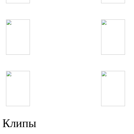
Далер Назаров
Imagine Dragons
МакSим
Rihanna
DJ Smash
Нюша
Клипы