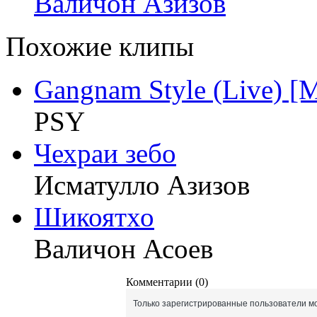
Валичон Азизов
Похожие клипы
Gangnam Style (Live) [
PSY
Чехраи зебо
Исматулло Азизов
Шикоятхо
Валичон Асоев
Комментарии (0)
Только зарегистрированные пользователи мо