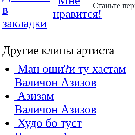
Станьте пер
Другие клипы артиста
Ман оши?и ту хастам
Валичон Азизов
Азизам
Валичон Азизов
Худо бо туст