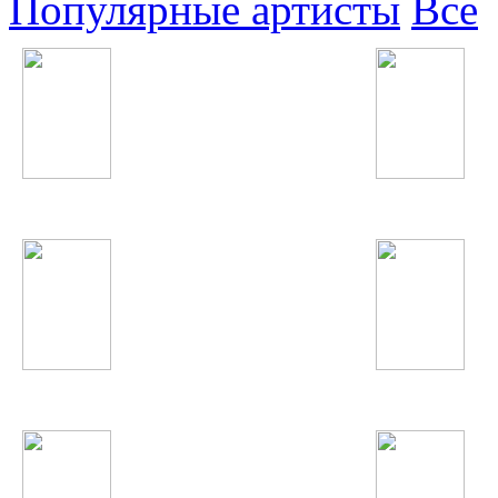
Популярные артисты
Все
Afrojack
Madonna
Хабиба Давлатова
Christina Aguilera