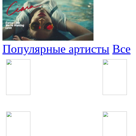
Популярные артисты
Все
Егор Крид
Charli XCX