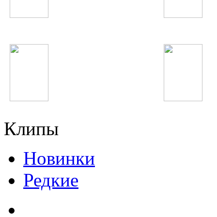
Далер Назаров
Фарзонаи Хуршед
T-Pain
Элина Чага
Клипы
Новинки
Редкие