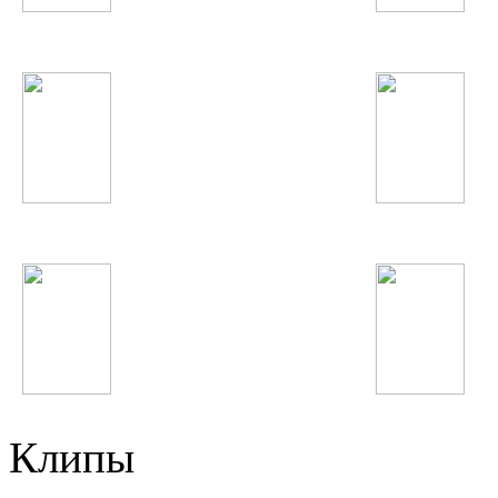
Элина Чага
Макс Корж
БигБэта
Хабиба Давлатова
Michael Jackson
Pitbull
Клипы