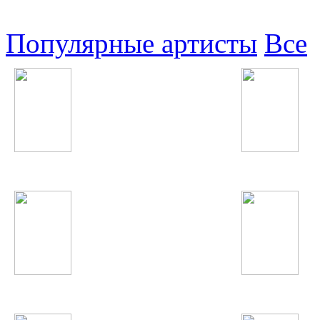
Узбекские
Восточные
Популярные артисты
Все
Хабиб Хакимов
Jennifer Lopez
Наташа Корс
Fergie