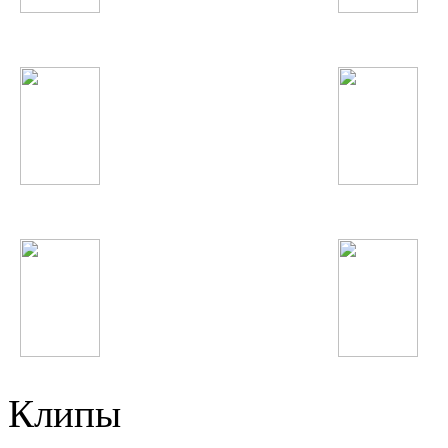
Фарангис
Джурабек Муродов
Lena Katina
NikitA
Mylene Farmer
Chris Brown
Клипы