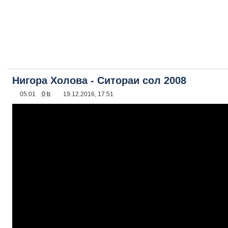
Нигора Холова
- Ситораи сол 2008
05:01
0 b
19.12.2016, 17:51