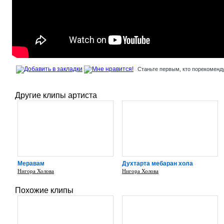
Станьте первым, кто порекоменду
Другие клипы артиста
Меравам
Духтарта мебаран хола
Нигора Холова
Нигора Холова
Похожие клипы