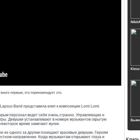
Nikit
Kiesz
таньте первым, кто порекомендует это.
Lapsus Band представила клип к композиции Lomi Lomi.
торым персонал ведет себя очень странно. Управляющие и
гры. Девушки устанавливают в номере музыкантов скрытую
Бьян
 некоторое время замечает жучок.
ре их одного за другим похищают красивые девушки. Героям
естном направлении. Когда музыкантам открывают глаза и
Клип