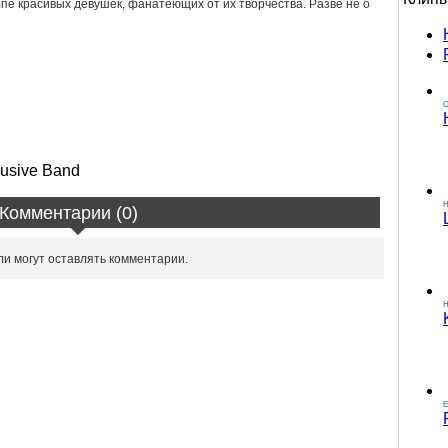
олпе красивых девушек, фанатеющих от их творчества. Разве не о
О
usive Band
Комментарии (0)
и могут оставлять комментарии.
H