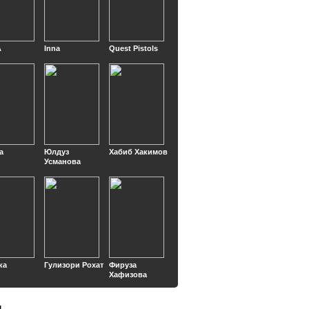
A
Inna
Quest Pistols
a
Юлдуз
Хабиб Хакимов
Усманова
ка
Гулизори Рохат
Фируза
Хафизова
ы