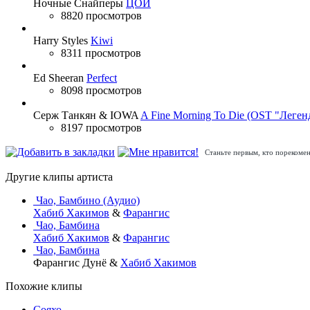
Ночные Снайперы
ЦОЙ
8820 просмотров
Harry Styles
Kiwi
8311 просмотров
Ed Sheeran
Perfect
8098 просмотров
Серж Танкян & IOWA
A Fine Morning To Die (OST "Леген
8197 просмотров
Станьте первым, кто порекомен
Другие клипы артиста
Чао, Бамбино (Аудио)
Хабиб Хакимов
&
Фарангис
Чао, Бамбина
Хабиб Хакимов
&
Фарангис
Чао, Бамбина
Фарангис Дунё &
Хабиб Хакимов
Похожие клипы
Сояхо