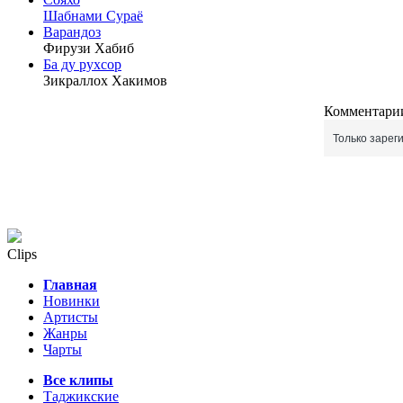
Шабнами Сураё
Варандоз
Фирузи Хабиб
Ба ду рухсор
Зикраллох Хакимов
Комментарии
Только зарег
Clips
Главная
Новинки
Артисты
Жанры
Чарты
Все клипы
Таджикские