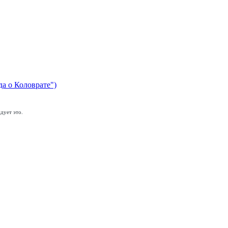
да о Коловрате")
дует это.