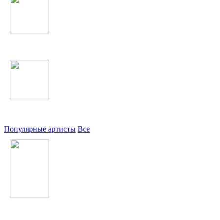
Таджикские
Узбекские
Популярные артисты
Все
Шабнами Собири