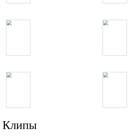
NikitA
Britney Spears
Фариштаи Фурайдон
Жанна Фриске
Виктор Цой
Джурабек Муродов
Клипы