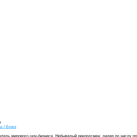
ы
з / Блюз
витель мирового шоу-бизнеса. Небывалый рекордсмен: лидер по числу п