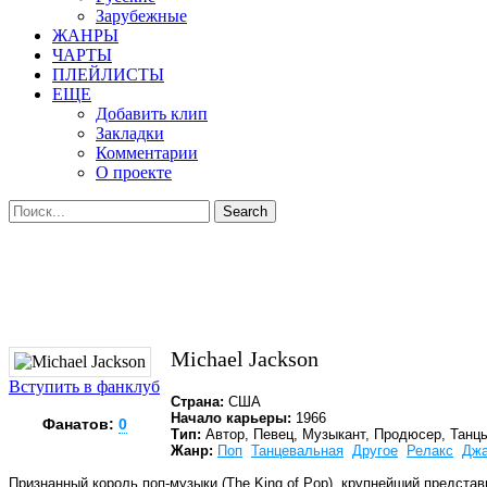
Зарубежные
ЖАНРЫ
ЧАРТЫ
ПЛЕЙЛИСТЫ
ЕЩЕ
Добавить клип
Закладки
Комментарии
О проекте
Michael Jackson
Вступить в фанклуб
Страна:
США
Начало карьеры:
1966
Фанатов:
0
Тип:
Автор, Певец, Музыкант, Продюсер, Танц
Жанр:
Поп
Танцевальная
Другое
Релакс
Джа
Признанный король поп-музыки (The King of Pop), крупнейший предста