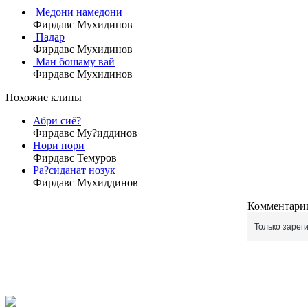
Медони намедони
Фирдавс Мухидинов
Падар
Фирдавс Мухидинов
Ман бошаму вай
Фирдавс Мухидинов
Похожие клипы
Абри сиё?
Фирдавс Му?иддинов
Нори нори
Фирдавс Темуров
Ра?сиданат нозук
Фирдавс Мухиддинов
Комментарии
Только зарег