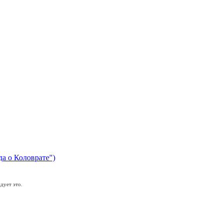
да о Коловрате")
дует это.