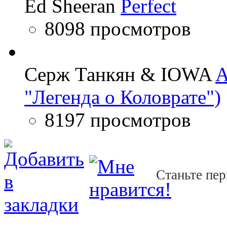
Ed Sheeran
Perfect
8098 просмотров
Серж Танкян & IOWA
A
"Легенда о Коловрате")
8197 просмотров
Станьте пер