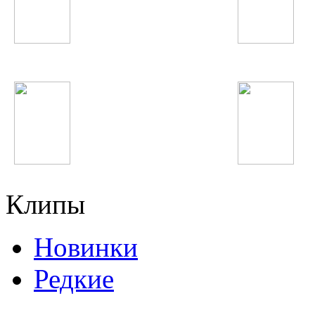
Spice Girls
Гулизори Рохат
Swedish House Mafia
Eminem
Клипы
Новинки
Редкие