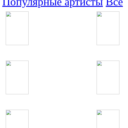
Популярные артисты
Все
Ellie Goulding
Гулизори Рохат
NikitA
Дима Билан