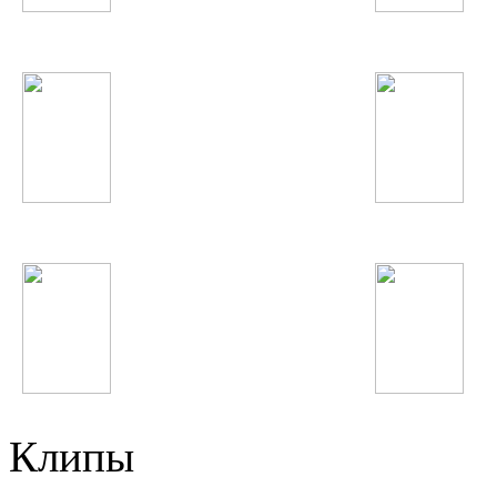
Avicii
Lena Katina
Виктор Цой
Фарангис
Nicki Minaj
Britney Spears
Клипы