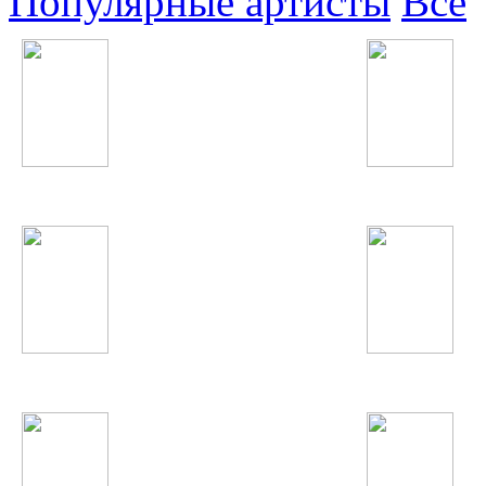
Популярные артисты
Все
Зайнура Пулодова
Бахроми Гафури
Катя Лель
Ludacris