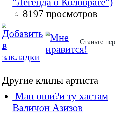
"Легенда о Коловрате")
8197 просмотров
Станьте пер
Другие клипы артиста
Ман оши?и ту хастам
Валичон Азизов